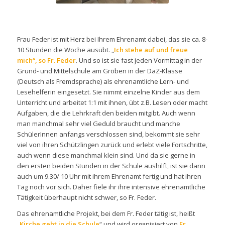
Frau Feder ist mit Herz bei Ihrem Ehrenamt dabei, das sie ca. 8-
10 Stunden die Woche ausübt. „
Ich stehe auf und freue
mich“, so Fr. Feder
. Und so ist sie fast jeden Vormittag in der
Grund- und Mittelschule am Gröben in der DaZ-Klasse
(Deutsch als Fremdsprache) als ehrenamtliche Lern- und
Lesehelferin eingesetzt. Sie nimmt einzelne Kinder aus dem
Unterricht und arbeitet 1:1 mit ihnen, übt z.B. Lesen oder macht
Aufgaben, die die Lehrkraft den beiden mitgibt. Auch wenn
man manchmal sehr viel Geduld braucht und manche
SchülerInnen anfangs verschlossen sind, bekommt sie sehr
viel von ihren Schützlingen zurück und erlebt viele Fortschritte,
auch wenn diese manchmal klein sind. Und da sie gerne in
den ersten beiden Stunden in der Schule aushilft, ist sie dann
auch um 9.30/ 10 Uhr mit ihrem Ehrenamt fertig und hat ihren
Tag noch vor sich. Daher fiele ihr ihre intensive ehrenamtliche
Tätigkeit überhaupt nicht schwer, so Fr. Feder.
Das ehrenamtliche Projekt, bei dem Fr. Feder tätig ist, heißt
„
Kirche geht in die Schule
“ und wird organisiert von
Fr.