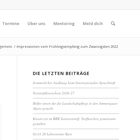
Termine
Über uns
Mentoring
Meld dich
lgemein
/
Impressionen vom Frühlingsempfang zum Zwanzigsten 2022
DIE LETZTEN BEITRÄGE
Sommerlicher Ausklang beim Internationalen Sprachtreff
Vereinsführerschein 2026-27
Helfer:innen für die Landschaftspflege in den Ammergauer
Alpen gesucht
Kreativzeit im BRK Seniorentreff: Stofftaschen gemeinsam
gestalten
02.03.26 Lebensretter Kurs