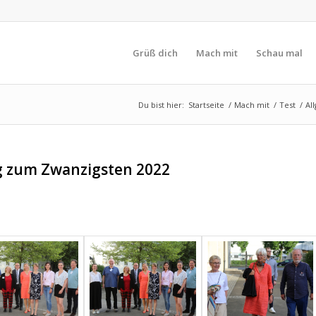
Grüß dich
Mach mit
Schau mal
Du bist hier:
Startseite
/
Mach mit
/
Test
/
Al
 zum Zwanzigsten 2022