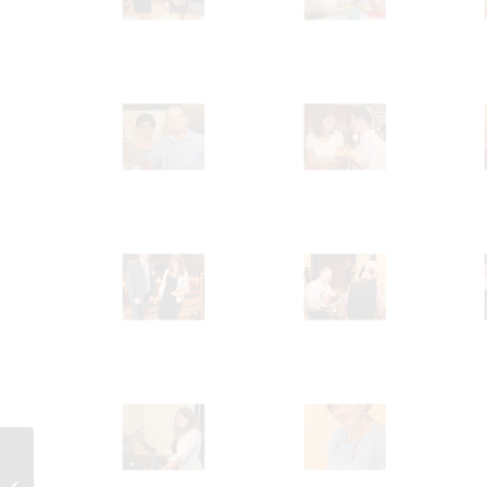
NEU: GAP-Mentoring –
Ich geh` ein Stück mit