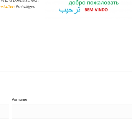
erin und Dolmetscherin,
stalter:
Freiwilligen-
Vorname