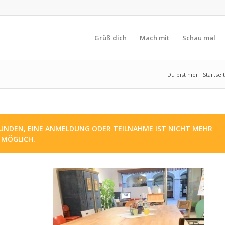
Grüß dich
Mach mit
Schau mal
Du bist hier:
Startsei
UNDEN, EINE ANMELDUNG ODER TEILNAHME IST NICHT MEHR
MÖGLICH.