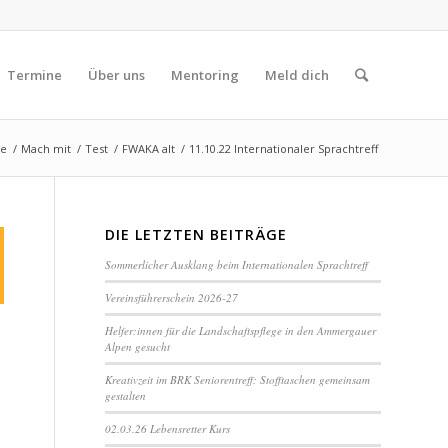
Termine
Über uns
Mentoring
Meld dich
te
/
Mach mit
/
Test
/
FWAKA alt
/
11.10.22 Internationaler Sprachtreff
DIE LETZTEN BEITRÄGE
Sommerlicher Ausklang beim Internationalen Sprachtreff
Vereinsführerschein 2026-27
Helfer:innen für die Landschaftspflege in den Ammergauer
Alpen gesucht
Kreativzeit im BRK Seniorentreff: Stofftaschen gemeinsam
gestalten
02.03.26 Lebensretter Kurs