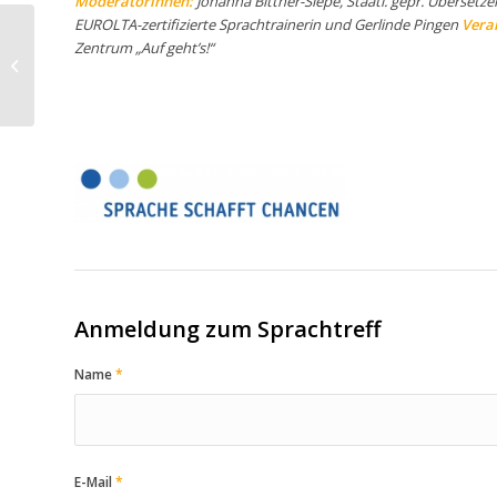
Moderatorinnen:
Johanna Bittner-Siepe, Staatl. gepr. Übersetz
EUROLTA-zertifizierte Sprachtrainerin und Gerlinde Pingen
Veran
Zentrum „Auf geht’s!“
14./15.10.22
Familienpatenschulung
Anmeldung zum Sprachtreff
Name
*
E-Mail
*