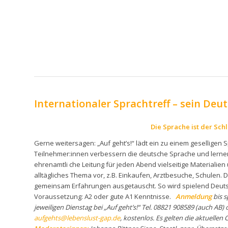
Internationaler Sprachtreff – sein Deu
Die Sprache ist der Schl
Gerne weitersagen: „Auf geht’s!“ lädt ein zu einem geselligen 
Teilnehmer:innen verbessern die deutsche Sprache und lernen
ehrenamtli
che Leitung für jeden Abend vielseitige Materialie
alltägliches Thema vor, z.B. Einkaufen, Arztbesuche, Schulen.
gemeinsam Erfahrungen ausgetauscht. So wird spielend Deuts
Voraussetzung: A2 oder gute A1 Kenntnisse.
Anmeldung
bis s
jeweiligen Dienstag bei „Auf geht’s!“ Tel. 08821 908589 (auch AB)
aufgehts@lebenslust-gap.de
, kostenlos. Es gelten die aktuellen