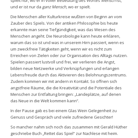
spielt nur, wo er in voller Bedeutung des Wortes
Mensch
ist,
und er ist nur da
ganz Mensch
, wo er spielt.
Die Menschen aller Kulturkreise wußten von Beginn an vom
Zauber des Spiels. Von der antiken Philosophie bis heute
erkannte man seine Tiefgündigkeit, was das Wesen des
Menschen angeht. Die Neurobiologie kann heute erklären,
warum das so ist und was in unserem Hirn passiert, wenn es
um zweckfreie Tätigkeiten geht, wenn wir es nicht zum
Erreichen von Zielen oder zur Organisation des Alltags nutzen.
Spielen passiert lustvoll und frei, wir verlieren die Angst,
bilden neue Netzwerke und Verknüpfungen und erlangen
Lebensfreude durch das Aktivieren des Belohnungszentrums.
Zudem kommen wir mit andern in Kontakt. So öffnen sich
angstfreie Räume, die die Kreativität und die Potentiale des
Menschen zur Entfaltung bringen: „Landeplätze, auf denen
das Neue in die Welt kommen kann“.
In der Pause gab es bei einem Glas Wein Gelegenheit zu
Genuss und Gespräch und viele zufriedene Gesichter!
So mancher nahm sich noch das zusammen mit Gerald Hüther
geschriebe Buch „Rettet das Spiel“ zur Nachlese mit heim.