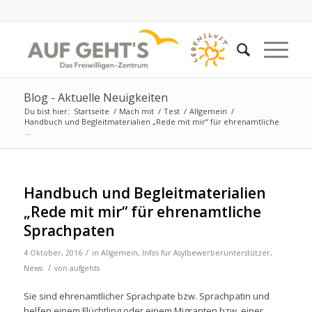
Blog - Aktuelle Neuigkeiten
Du bist hier:
Startseite
/
Mach mit
/
Test
/
Allgemein
/
Handbuch und Begleitmaterialien „Rede mit mir“ für ehrenamtliche
...
Handbuch und Begleitmaterialien
„Rede mit mir“ für ehrenamtliche
Sprachpaten
/
4 Oktober, 2016
in
Allgemein
,
Infos für Asylbewerberunterstützer
,
/
News
von
aufgehts
Sie sind ehrenamtlicher Sprachpate bzw. Sprachpatin und
helfen einem Flüchtling oder einem Migranten bzw. einer