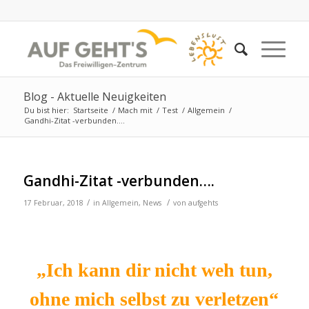
Blog - Aktuelle Neuigkeiten
Du bist hier:
Startseite
/
Mach mit
/
Test
/
Allgemein
/
Gandhi-Zitat -verbunden….
Gandhi-Zitat -verbunden….
/
/
17 Februar, 2018
in
Allgemein
,
News
von
aufgehts
„Ich kann dir nicht weh tun,
ohne m
ich selbst zu verletzen“