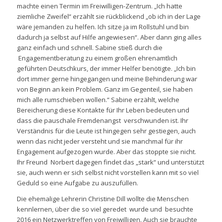
machte einen Termin im Freiwilligen-Zentrum. „Ich hatte
ziemliche Zweifel“ erzählt sie rückblickend „ob ich in der Lage
wäre jemanden zu helfen. Ich sitze ja im Rollstuhl und bin
dadurch ja selbst auf Hilfe angewiesen“. Aber dann ging alles
ganz einfach und schnell. Sabine stieß durch die
Engagementberatung zu einem großen ehrenamtlich
geführten Deutschkurs, der immer Helfer benötigte. „Ich bin
dort immer gerne hingegangen und meine Behinderung war
von Beginn an kein Problem. Ganz im Gegenteil, sie haben
mich alle rumschieben wollen.“ Sabine erzählt, welche
Bereicherung diese Kontakte für Ihr Leben bedeuten und
dass die pauschale Fremdenangst verschwunden ist. Ihr
Verständnis für die Leute ist hingegen sehr gestiegen, auch
wenn das nicht jeder versteht und sie manchmal für ihr
Engagement aufgezogen wurde. Aber das stoppte sie nicht.
Ihr Freund Norbert dagegen findet das „stark“ und unterstützt
sie, auch wenn er sich selbst nicht vorstellen kann mit so viel
Geduld so eine Aufgabe zu auszufüllen.
Die ehemalige Lehrerin Christine Dill wollte die Menschen
kennlernen, über die so viel geredet wurde und besuchte
2016 ein Netzwerktreffen von Freiwilligen. Auch sie brauchte