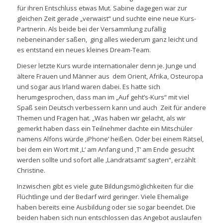
für ihren Entschluss etwas Mut. Sabine dagegen war zur
gleichen Zeit gerade „verwaist“ und suchte eine neue Kurs-
Partnerin. Als beide bei der Versammlung zufällig
nebeneinander saßen, ging alles wiederum ganz leicht und
es entstand ein neues kleines Dream-Team.
Dieser letzte Kurs wurde internationaler denn je. Junge und
ältere Frauen und Männer aus dem Orient, Afrika, Osteuropa
und sogar aus Irland waren dabei. Es hatte sich
herumgesprochen, dass man im „Auf geht’s-Kurs“ mit viel
Spaß sein Deutsch verbessern kann und auch Zeit für andere
Themen und Fragen hat. „Was haben wir gelacht, als wir
gemerkt haben dass ein Teilnehmer dachte ein Mitschüler
namens Alfons würde ‚iPhone‘ heißen. Oder bei einem Rätsel,
bei dem ein Wort mit ‚L‘ am Anfang und ‚T‘ am Ende gesucht
werden sollte und sofort alle ‚Landratsamt‘ sagten“, erzählt
Christine.
Inzwischen gibt es viele gute Bildungsmöglichkeiten für die
Flüchtlinge und der Bedarf wird geringer. Viele Ehemalige
haben bereits eine Ausbildung oder sie sogar beendet. Die
beiden haben sich nun entschlossen das Angebot auslaufen