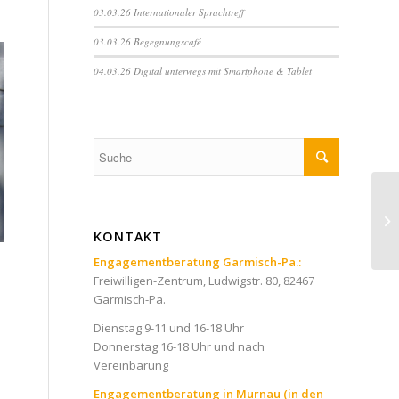
03.03.26 Internationaler Sprachtreff
03.03.26 Begegnungscafé
04.03.26 Digital unterwegs mit Smartphone & Tablet
22
Be
KONTAKT
Gr
Engagementberatung Garmisch-Pa.:
Freiwilligen-Zentrum, Ludwigstr. 80, 82467
Garmisch-Pa.
Dienstag 9-11 und 16-18 Uhr
Donnerstag 16-18 Uhr und nach
Vereinbarung
Engagementberatung in Murnau (in den