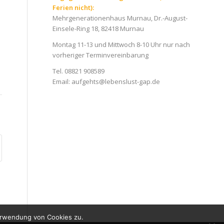
Ferien nicht):
Mehrgenerationenhaus Murnau, Dr.-August-
Einsele-Ring 18, 82418 Murnau
Montag 11-13 und Mittwoch 8-10 Uhr nur nach
vorheriger Terminvereinbarung
Tel. 08821 908589
Email:
aufgehts@lebenslust-gap.de
erwendung von Cookies zu.