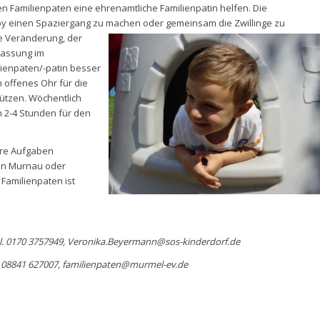
n Familienpaten eine ehrenamtliche Familienpatin helfen. Die
aby einen Spaziergang zu machen oder gemeinsam
die Zwillinge zu
re Veränderung, der
passung im
lienpaten/-patin besser
 offenes Ohr für die
ützen. Wöchentlich
h 2-4 Stunden für den
hre Aufgaben
 in Murnau oder
 Familienpaten ist
l. 0170 3757949, Veronika.Beyermann@sos-kinderdorf.de
. 08841 627007, familienpaten@murmel-ev.de