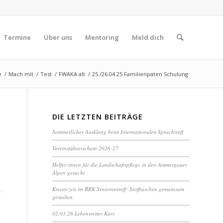
Termine
Über uns
Mentoring
Meld dich
e
/
Mach mit
/
Test
/
FWAKA alt
/
25./26.04.25 Familienpaten Schulung
DIE LETZTEN BEITRÄGE
Sommerlicher Ausklang beim Internationalen Sprachtreff
Vereinsführerschein 2026-27
Helfer:innen für die Landschaftspflege in den Ammergauer
Alpen gesucht
Kreativzeit im BRK Seniorentreff: Stofftaschen gemeinsam
gestalten
02.03.26 Lebensretter Kurs