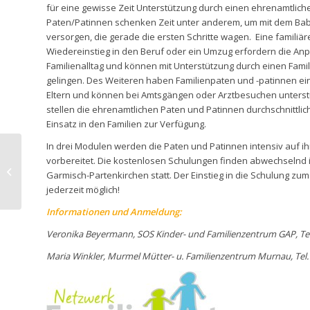
für eine gewisse Zeit Unterstützung durch einen ehrenamtliche
Paten/Patinnen schenken Zeit unter anderem, um mit dem B
versorgen, die gerade die ersten Schritte wagen. Eine familiä
Wiedereinstieg in den Beruf oder ein Umzug erfordern die An
Familienalltag und können mit Unterstützung durch einen Fami
gelingen. Des Weiteren haben Familienpaten und -patinnen ein
Eltern und können bei Amtsgängen oder Arztbesuchen unterst
stellen die ehrenamtlichen Paten und Patinnen durchschnittlic
Einsatz in den Familien zur Verfügung.
In drei Modulen werden die Paten und Patinnen intensiv auf i
vorbereitet. Die kostenlosen Schulungen finden abwechselnd
26.04.25 „Reparier-Bar“
Garmisch-Partenkirchen statt. Der Einstieg in die Schulung zum
jederzeit möglich!
Informationen und Anmeldung:
Veronika Beyermann, SOS Kinder- und Familienzentrum GAP, Te
Maria Winkler, Murmel Mütter- u. Familienzentrum Murnau, Tel