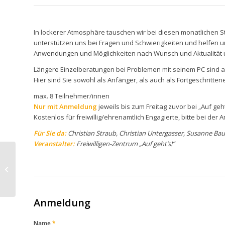
In lockerer Atmosphäre tauschen wir bei diesen monatlichen 
unterstützen uns bei Fragen und Schwierigkeiten und helfen u
Anwendungen und Möglichkeiten nach Wunsch und Aktualität u
Längere Einzelberatungen bei Problemen mit seinem PC sind an 
Hier sind Sie sowohl als Anfänger, als auch als Fortgeschrittene
max. 8 Teilnehmer/innen
Nur mit Anmeldung
jeweils bis zum Freitag zuvor bei „Auf geh
Kostenlos für freiwillig/ehrenamtlich Engagierte, bitte bei de
Für Sie da:
Christian Straub, Christian Untergasser, Susanne B
Veranstalter:
Freiwilligen-Zentrum „Auf geht’s!“
20.06.22 Mia san mia?!
Kurz-Geschichte zur
Sonderstellung
Bayerns
Anmeldung
Name
*