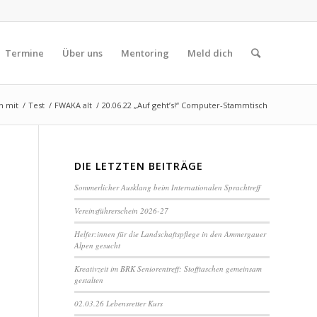
Termine
Über uns
Mentoring
Meld dich
h mit
/
Test
/
FWAKA alt
/
20.06.22 „Auf geht’s!“ Computer-Stammtisch
DIE LETZTEN BEITRÄGE
Sommerlicher Ausklang beim Internationalen Sprachtreff
Vereinsführerschein 2026-27
Helfer:innen für die Landschaftspflege in den Ammergauer
Alpen gesucht
Kreativzeit im BRK Seniorentreff: Stofftaschen gemeinsam
gestalten
02.03.26 Lebensretter Kurs