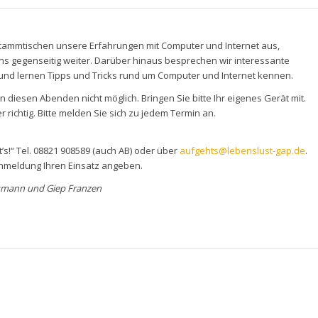
Stammtischen unsere Erfahrungen mit Computer und Internet aus,
ns gegenseitig weiter. Darüber hinaus besprechen wir interessante
nd lernen Tipps und Tricks rund um Computer und Internet kennen.
diesen Abenden nicht möglich. Bringen Sie bitte Ihr eigenes Gerät mit.
r richtig. Bitte melden Sie sich zu jedem Termin an.
t’s!“ Tel. 08821 908589 (auch AB) oder über
aufgehts@lebenslust-gap.de
.
r Anmeldung Ihren Einsatz angeben.
aumann und Giep Franzen