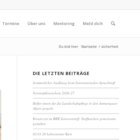
Termine
Über uns
Mentoring
Meld dich
Du bist hier:
Startseite
/
sicherheit
DIE LETZTEN BEITRÄGE
Sommerlicher Ausklang beim Internationalen Sprachtreff
Vereinsführerschein 2026-27
Helfer:innen für die Landschaftspflege in den Ammergauer
Alpen gesucht
Kreativzeit im BRK Seniorentreff: Stofftaschen gemeinsam
gestalten
02.03.26 Lebensretter Kurs