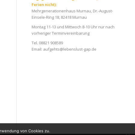
Ferien nicht):
Mehrgenerationenhaus Murnau, Dr.-August-
Einsele-Ring 18, 82418 Murnau
Montag 11-13 und Mittwoch 8-10 Uhr nur nach
vorheriger Terminvereinbarung
Tel. 08821 908589
Email:
aufgehts@lebenslust-gap.de
erwendung von Cookies zu.