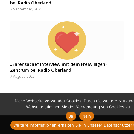
bei Radio Oberland
2 September, 2025
„Ehrensache“ Interview mit dem Freiwilligen-
Zentrum bei Radio Oberland
7 August, 2025
Diese Webseite verwendet Cookies. Durch die weitere Nutzun
Webseite stimmen Sie der Verwendung von Cookies zu.
Ja
Nein
Impressum
Datenschutz
Weitere Informationen erhalten Sie in unserer Datenschutzer