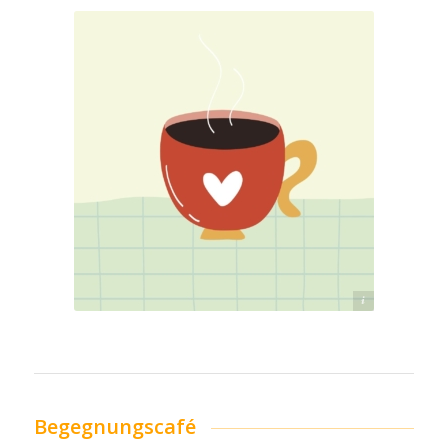
drink-4818863_1280_pixabay
Begegnungscafé