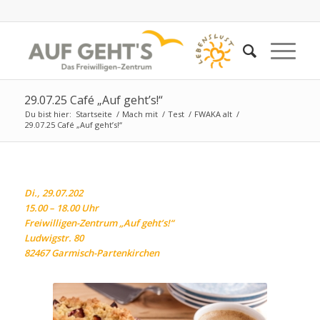
29.07.25 Café „Auf geht’s!“
Du bist hier:
Startseite
/
Mach mit
/
Test
/
FWAKA alt
/
29.07.25 Café „Auf geht’s!“
Di., 29.07.202
15.00 – 18.00 Uhr
Freiwilligen-Zentrum „Auf geht’s!“
Ludwigstr. 80
82467 Garmisch-Partenkirchen