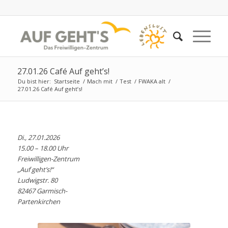
27.01.26 Café Auf geht’s!
Du bist hier:
Startseite
/
Mach mit
/
Test
/
FWAKA alt
/
27.01.26 Café Auf geht’s!
Di., 27.01.2026
15.00 – 18.00 Uhr
Freiwilligen-Zentrum
„Auf geht’s!“
Ludwigstr. 80
82467 Garmisch-
Partenkirchen