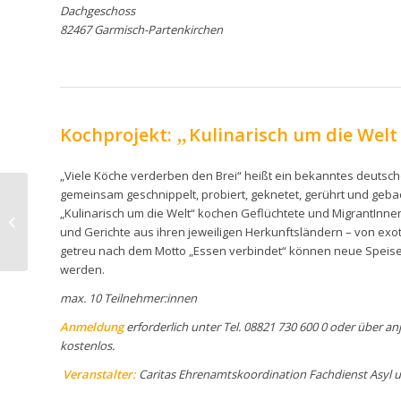
Dachgeschoss
82467 Garmisch-Partenkirchen
„
Kochprojekt:
Kulinarisch um die Welt
„Viele Köche verderben den Brei“ heißt ein bekanntes deutsches 
gemeinsam geschnippelt, probiert, geknetet, gerührt und geba
27.05.24
„Kulinarisch um die Welt“ kochen Geflüchtete und MigrantIn
Internationales
und Gerichte aus ihren jeweiligen Herkunftsländern – von exoti
Begegnungscafè
getreu nach dem Motto „Essen verbindet“ können neue Speisen
werden.
max. 10 Teilnehmer:innen
Anmeldung
erforderlich unter Tel. 08821 730 600 0 oder über
an
kostenlos.
Veranstalter:
Caritas Ehrenamtskoordination Fachdienst Asyl 