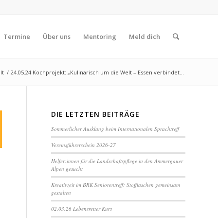
Termine
Über uns
Mentoring
Meld dich
lt
/
24.05.24 Kochprojekt: „Kulinarisch um die Welt – Essen verbindet...
DIE LETZTEN BEITRÄGE
Sommerlicher Ausklang beim Internationalen Sprachtreff
Vereinsführerschein 2026-27
Helfer:innen für die Landschaftspflege in den Ammergauer
Alpen gesucht
Kreativzeit im BRK Seniorentreff: Stofftaschen gemeinsam
gestalten
02.03.26 Lebensretter Kurs