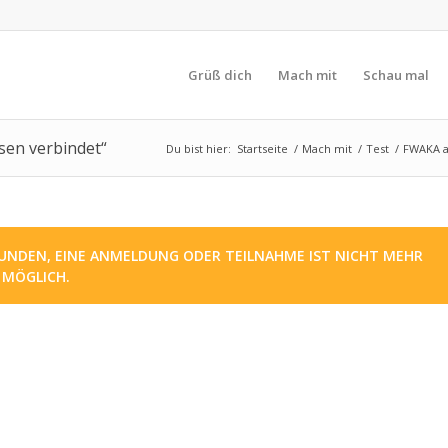
Grüß dich
Mach mit
Schau mal
ssen verbindet“
Du bist hier:
Startseite
/
Mach mit
/
Test
/
FWAKA a
UNDEN, EINE ANMELDUNG ODER TEILNAHME IST NICHT MEHR
MÖGLICH.