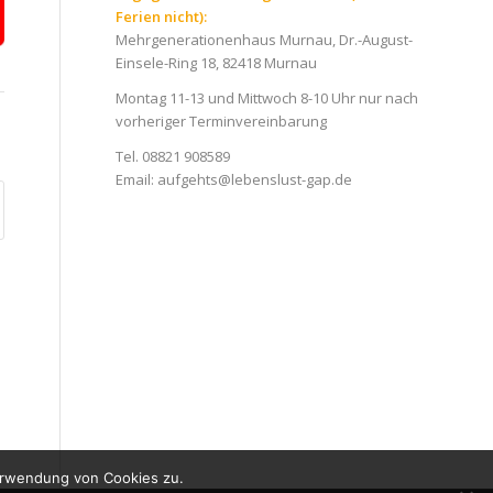
Ferien nicht):
Mehrgenerationenhaus Murnau, Dr.-August-
Einsele-Ring 18, 82418 Murnau
Montag 11-13 und Mittwoch 8-10 Uhr nur nach
vorheriger Terminvereinbarung
Tel. 08821 908589
Email:
aufgehts@lebenslust-gap.de
erwendung von Cookies zu.