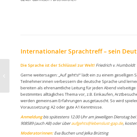
Internationaler Sprachtreff – sein Deu
Die Sprache ist der Schlüssel zur Welt!
Friedrich v. Humboldt
23.06.26
Gerne weitersagen: „Auf geht’s!“ lädt ein zu einem geselligen 
Begegnungscafé
Teilnehmer:innen verbessern die deutsche Sprache und lerne
bereiten als ehrenamtliche
Leitung für jeden Abend vielseitige
bestimmtes alltägliches Thema vor, z.B. Einkaufen, Arztbesuch
werden gemeinsam Erfahrungen ausgetauscht. So wird spielen
Voraussetzung: A2 oder gute A1 Kenntnisse.
Anmeldung
bis spätestens 12.00 Uhr am jeweiligen Dienstag bei „
908589 (auch AB) oder über
aufgehts@lebenslust-gap.de
, koste
Moderatorinnen:
Eva Buchen und Jelka Brütting