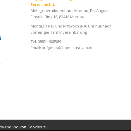
Ferien nicht):
Mehrgenerationenhaus Murnau, Dr.-August-
Einsele-Ring 18, 82418 Murnau
Montag 11-13 und Mittwoch 8-10 Uhr nur nach
vorheriger Terminvereinbarung
Tel. 08821 908589
Email:
aufgehts@lebenslust-gap.de
erwendung von Cookies zu.