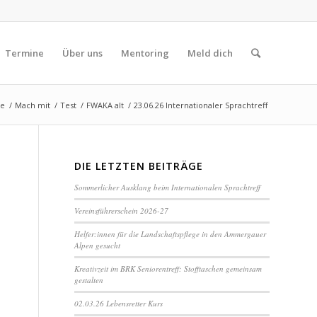
Termine
Über uns
Mentoring
Meld dich
te
/
Mach mit
/
Test
/
FWAKA alt
/
23.06.26 Internationaler Sprachtreff
DIE LETZTEN BEITRÄGE
Sommerlicher Ausklang beim Internationalen Sprachtreff
Vereinsführerschein 2026-27
Helfer:innen für die Landschaftspflege in den Ammergauer
Alpen gesucht
Kreativzeit im BRK Seniorentreff: Stofftaschen gemeinsam
gestalten
02.03.26 Lebensretter Kurs