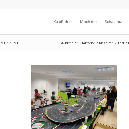
Grüß dich
Mach mit
Schau mal
terennen
Du bist hier:
Startseite
/
Mach mit
/
Test
/
Christian Straub