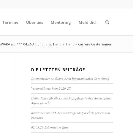
Termine
Über uns
Mentoring
Meld dich
FWAKA alt
/
11.04.26 Alt und Jung, Hand in Hand – Carrera Gästerennen
DIE LETZTEN BEITRÄGE
Sommerlicher Ausklang beim Internationalen Sprachtreff
Vereinsführerschein 2026-27
Helfer:innen für die Landschaftspflege in den Ammergauer
Alpen gesucht
Kreativzeit im BRK Seniorentreff: Stofftaschen gemeinsam
gestalten
02.03.26 Lebensretter Kurs