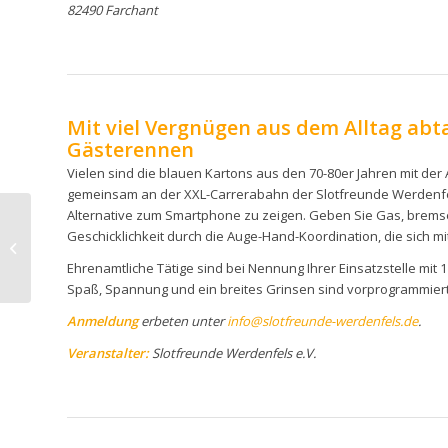
82490 Farchant
Mit viel Vergnügen aus dem Alltag abt
Gästerennen
Vielen sind die blauen Kartons aus den 70-80er Jahren mit der A
gemeinsam an der XXL-Carrerabahn der Slotfreunde Werdenfels
Alternative zum Smartphone zu zeigen. Geben Sie Gas, bremsen
Geschicklichkeit durch die Auge-Hand-Koordination, die sich mi
13.04.26 Computer-
Handy-Stammtisch
Ehrenamtliche Tätige sind bei Nennung Ihrer Einsatzstelle mit 
Spaß, Spannung und ein breites Grinsen sind vorprogrammiert!
Anmeldung
erbeten unter
info@slotfreunde-werdenfels.de
.
Veranstalter:
Slotfreunde Werdenfels e.V.