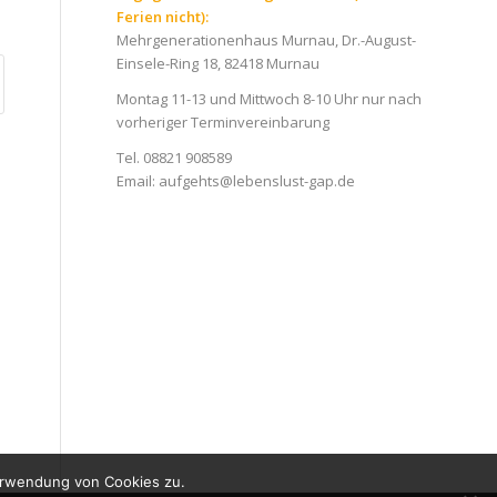
Ferien nicht):
Mehrgenerationenhaus Murnau, Dr.-August-
Einsele-Ring 18, 82418 Murnau
Montag 11-13 und Mittwoch 8-10 Uhr nur nach
vorheriger Terminvereinbarung
Tel. 08821 908589
Email:
aufgehts@lebenslust-gap.de
erwendung von Cookies zu.