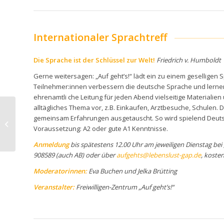
Internationaler Sprachtreff
Die Sprache ist der Schlüssel zur Welt!
Friedrich v. Humboldt
Gerne weitersagen: „Auf geht’s!“ lädt ein zu einem geselligen 
Teilnehmer:innen verbessern die deutsche Sprache und lernen
ehrenamtli
che Leitung für jeden Abend vielseitige Materialie
alltägliches Thema vor, z.B. Einkaufen, Arztbesuche, Schulen.
10.10.25 Digital
gemeinsam Erfahrungen ausgetauscht. So wird spielend Deuts
unterwegs mit
Voraussetzung: A2 oder gute A1 Kenntnisse.
Smartphone & Tablet
Anmeldung
bis spätestens 12.00 Uhr am jeweiligen Dienstag bei „
908589 (auch AB) oder über
aufgehts@lebenslust-gap.de
, koste
Moderatorinnen:
Eva Buchen und Jelka Brütting
Veranstalter:
Freiwilligen-Zentrum „Auf geht’s!“