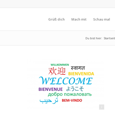
Grüß dich
Mach mit
Schau mal
Du bist hier:
Startsei
pixabay