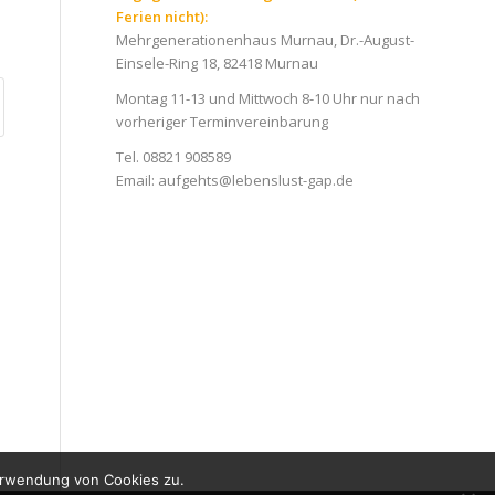
Ferien nicht):
Mehrgenerationenhaus Murnau, Dr.-August-
Einsele-Ring 18, 82418 Murnau
Montag 11-13 und Mittwoch 8-10 Uhr nur nach
vorheriger Terminvereinbarung
Tel. 08821 908589
Email:
aufgehts@lebenslust-gap.de
erwendung von Cookies zu.