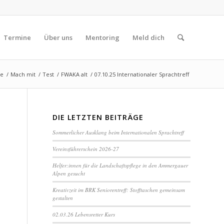
Termine
Über uns
Mentoring
Meld dich
te
/
Mach mit
/
Test
/
FWAKA alt
/
07.10.25 Internationaler Sprachtreff
DIE LETZTEN BEITRÄGE
Sommerlicher Ausklang beim Internationalen Sprachtreff
Vereinsführerschein 2026-27
Helfer:innen für die Landschaftspflege in den Ammergauer
Alpen gesucht
Kreativzeit im BRK Seniorentreff: Stofftaschen gemeinsam
gestalten
02.03.26 Lebensretter Kurs