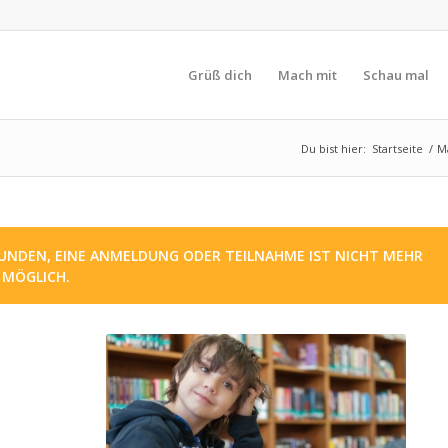
Grüß dich
Mach mit
Schau mal
Du bist hier:
Startseite
/
M
UNDEN, EINE ANMELDUNG ODER TEILNAHME IST NICHT MEHR
MÖGLICH.