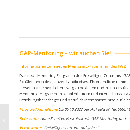
GAP-Mentoring – wir suchen Sie!
Informationen zum neuen Mentoring-Programm des FWZ
Das neue Mentoring-Programm des Freiwilligen-Zentrums „GAP-Ment
Schüler:innen des ganzen Landkreises. Ehrenamtliche nehmen 
diesen auf seinem Lebensweg zu begleiten und zu unterstütze
Mentoring-Programm im Detail erläutern und im Anschluss Frag
Erziehungsberechtigte und beruflich Interessierte sind auf d
Infos und Anmeldung
bis 05.10.2022 bei „Auf geht’s!“ Tel. 0882
07.10.22 Ausbildung
Referentin:
Anne Schelter, Koordinatorin GAP-Mentoring und zer
Seniorenbegleiter:in
Veranstalter:
Freiwilligenzentrum „Auf geht’s!“