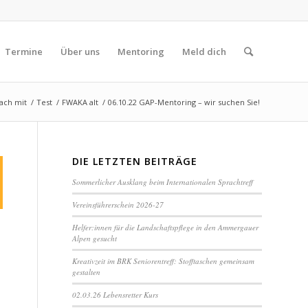
Termine
Über uns
Mentoring
Meld dich
ach mit
/
Test
/
FWAKA alt
/
06.10.22 GAP-Mentoring – wir suchen Sie!
DIE LETZTEN BEITRÄGE
Sommerlicher Ausklang beim Internationalen Sprachtreff
Vereinsführerschein 2026-27
Helfer:innen für die Landschaftspflege in den Ammergauer
Alpen gesucht
Kreativzeit im BRK Seniorentreff: Stofftaschen gemeinsam
gestalten
02.03.26 Lebensretter Kurs