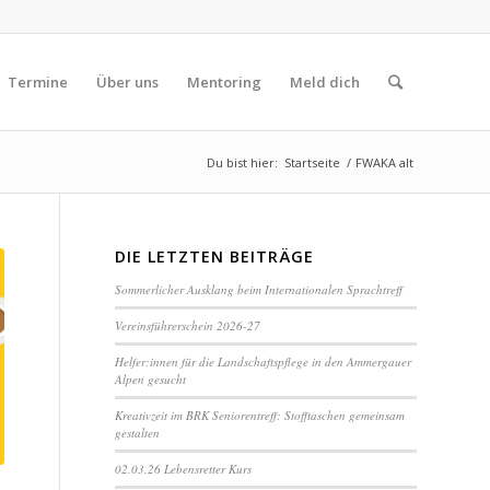
Termine
Über uns
Mentoring
Meld dich
Du bist hier:
Startseite
/
FWAKA alt
DIE LETZTEN BEITRÄGE
Sommerlicher Ausklang beim Internationalen Sprachtreff
Vereinsführerschein 2026-27
Helfer:innen für die Landschaftspflege in den Ammergauer
Alpen gesucht
Kreativzeit im BRK Seniorentreff: Stofftaschen gemeinsam
gestalten
02.03.26 Lebensretter Kurs